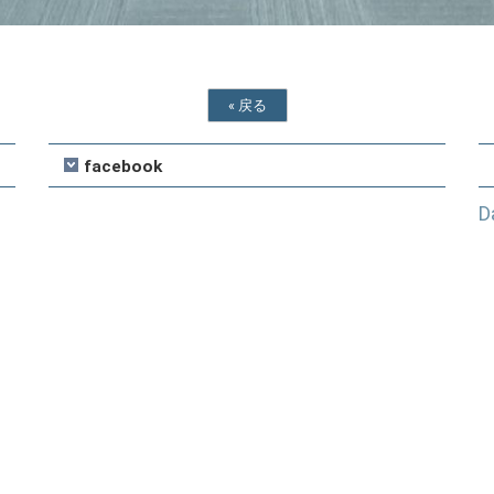
«
戻る
facebook
D