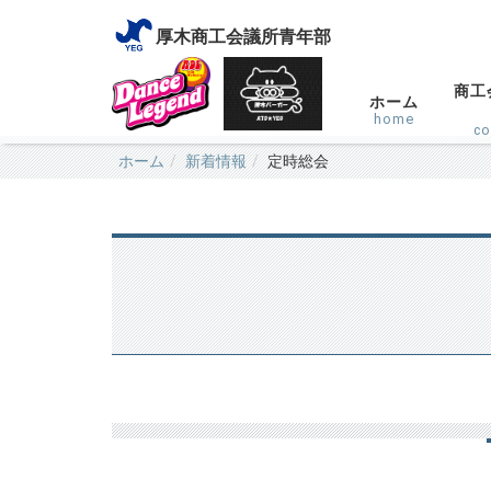
厚木商工会議所青年部
商工
ホーム
home
c
ホーム
新着情報
定時総会