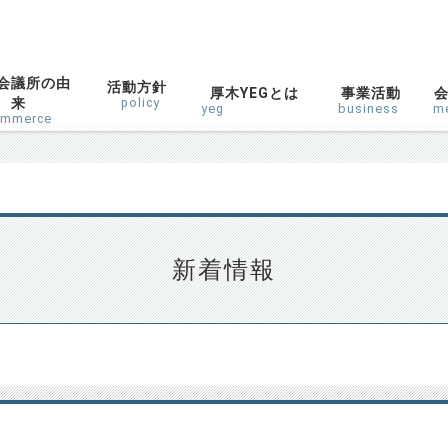
会議所の由
活動方針
厚木YEGとは
事業活動
来
policy
yeg
business
m
ommerce
新着情報