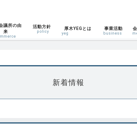
会議所の由
活動方針
厚木YEGとは
事業活動
来
policy
yeg
business
m
ommerce
新着情報