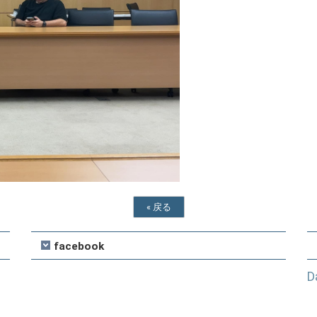
«
戻る
facebook
D