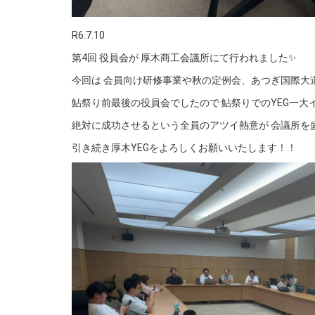
R6.7.10
第4回 役員会が 厚木商工会議所にて行われました✨
今回は 会員向け研修事業や秋の定例会、あつぎ国際大道
鮎祭り前最後の役員会でしたので 鮎祭りでのYEG一大
絶対に成功させるという全員のアツイ熱意が 会議所を盛
引き続き厚木YEGをよろしくお願いいたします！！